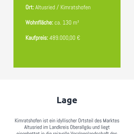
Ort
:
Altusried / Kimratshofen
Wohnfläche
:
ca. 130 m²
Kaufpreis
:
489.000,00 €
Lage
Kimratshofen ist ein idyllischer Ortsteil des Marktes
Altusried im Landkreis Oberallgäu und liegt
eingebettet in die reizvolle Voralpenlandschaft des