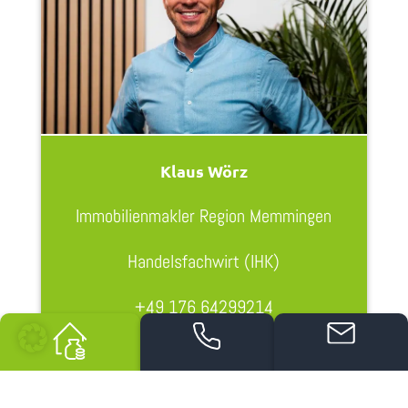
Klaus Wörz
Immobilienmakler Region Memmingen
Handelsfachwirt (IHK)
+49 176 64299214
klaus.woerz@dasimmowerk.de