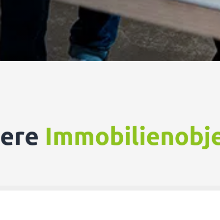
sere
Immobilienobj